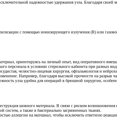
сключительной надежностью удержания узла. Благодаря своей м
лизации с помощью ионизирующего излучения (R) или газовой 
риал, ориентируясь на личный опыт, вид оперативного вмешате
ого персонала в условиях стерильного кабинета при разных ви
осудистая, челюстно-лицевая хирургия, офтальмология и нейрох
именение. Например, благодаря высокой прочности на разрыв ча
жность узла удобна для операций в брюшной хирургии, особенн
еструкция шовного материала. В связи с риском возникновения
й систем, а также в бактериально загрязненных тканях.
ностью аллергии на материал, чтобы исключить ответную реакци