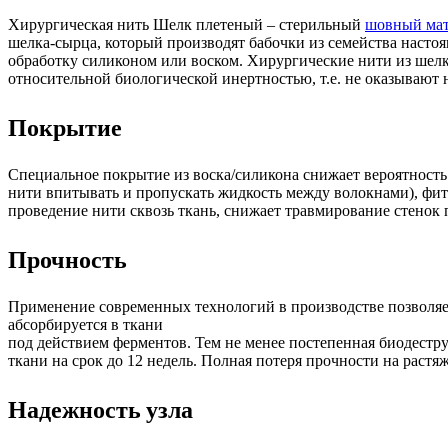
Хирургическая нить Шелк плетеный – стерильный
шовный мат
шелка-сырца, который производят бабочки из семейства наст
обработку силиконом или воском. Хирургические нити из ше
относительной биологической инертностью, т.е. не оказывают 
Покрытие
Специальное покрытие из воска/силикона снижает вероятност
нити впитывать и пропускать жидкость между волокнами), фит
проведение нити сквозь ткань, снижает травмирование стенок
Прочность
Применение современных технологий в производстве позволяет
абсорбируется в ткани
под действием ферментов. Тем не менее постепенная биодестр
ткани на срок до 12 недель. Полная потеря прочности на растяж
Надежность узла